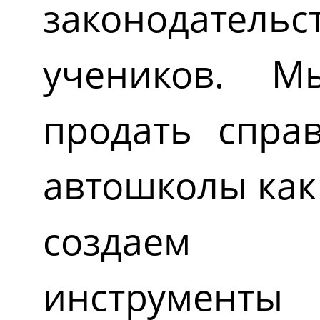
законодатель
учеников. М
продать спра
автошколы как
создаем 
инструменты