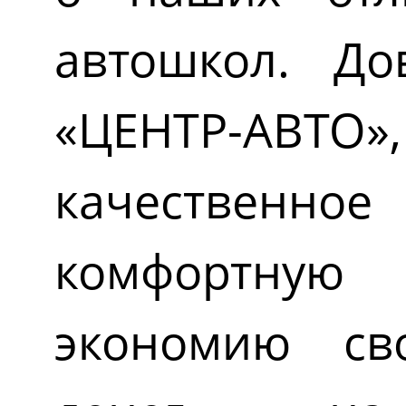
автошкол. Д
«ЦЕНТР-АВТО
качествен
комфортну
экономию св