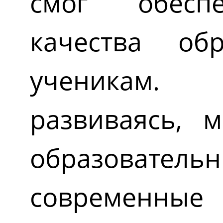
смог обесп
качества об
ученикам
развиваясь, 
образователь
современн