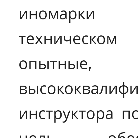
иномарки 
техническо
опытные,
высококвалиф
инструктора п
цель – обес