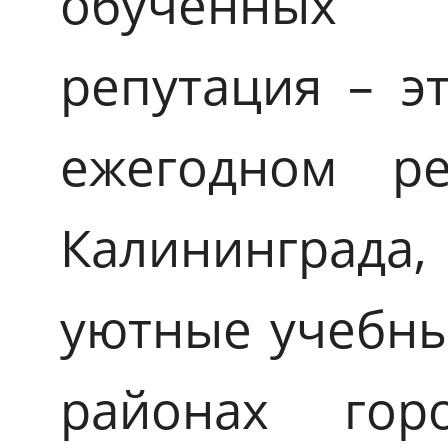
обученных 
репутация – э
ежегодном ре
Калининград
уютные учебны
районах гор