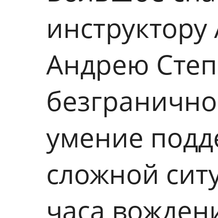
инструктору
Андрею Степ
безгранично
умение подд
сложной сит
часа вождени