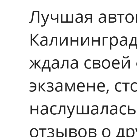
Лучшая автош
Калининграде
ждала своей
экзамене, ст
наслушалась
отзывов о др