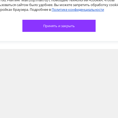
100, Рейтинг Mail (top.mail.ru) с помощью технологии «cookie», чтобы
ьзоваться сайтом было удобнее. Вы можете запретить обработку cooki
тройках браузера. Подробнее в
Политике конфиденциальности
Принять и закрыть
КАК НАС НАЙТИ
ле
Ленинский пр., 2-4
пр-т Мира, 84, 2
ул. 
этаж, офис 25 (в ТЦ
(ори
"Парковый")
Лен
на)