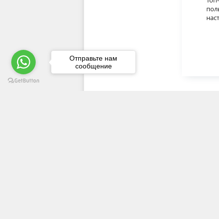
Топ-
пол
нас
Отправьте нам
сообщение
ПОЛЕЗНАЯ ИНФОРМАЦИЯ
Документы
Вопросы оказания первой помощи
Как выбрать автошколу?
Гарантии качества обучения в автошко
Online обучение в автошколе
Какие автокурсы лучше не проходить?
Лучший инструктор по вождению