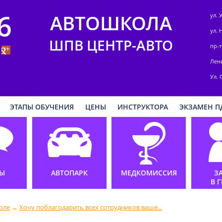
6
АВТОШКОЛА
ул. 
ул. 
ШПВ ЦЕНТР-АВТО
пр-т
Лени
Ул. 
ЭТАПЫ ОБУЧЕНИЯ
ЦЕНЫ
ИНСТРУКТОРА
ЭКЗАМЕН П
Ы
АВТОПАРК
МЕДКОМИССИЯ
З
В 
оле
→
Хочу поблагодарить всех сотрудников ваше...