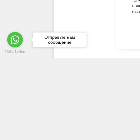
Топ-
пол
нас
Отправьте нам
сообщение
ПОЛЕЗНАЯ ИНФОРМАЦИЯ
Документы
Вопросы оказания первой помощи
Как выбрать автошколу?
Гарантии качества обучения в автошко
Online обучение в автошколе
Какие автокурсы лучше не проходить?
Лучший инструктор по вождению