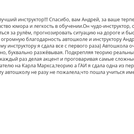
учший инструктор!!! Спасибо, вам Андрей, за ваше терп
ство юмора и легкость в обучении.Он чудо-инструктор,
яться за рулём, прогнозировать ситуацию на дороге и б
 огромную благодарность автошколе и инструктору Анд
у инструктору я сдала все с первого раза) Автошкола о
пно, буквально разжёвывая. Подкрепляя теорию реальн
каждый раз делая акцент и проговаривая самые сложны
телю на Карла Маркса,теорию а ГАИ я сдала одна из пе
у автошколу не разу не пожалела,что пошла учиться им