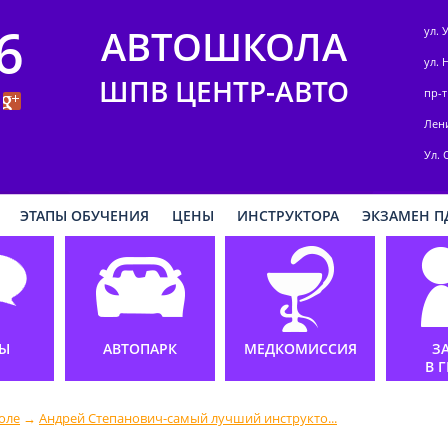
6
АВТОШКОЛА
ул. 
ул. 
ШПВ ЦЕНТР-АВТО
пр-т
Лени
Ул. 
ЭТАПЫ ОБУЧЕНИЯ
ЦЕНЫ
ИНСТРУКТОРА
ЭКЗАМЕН П
Ы
АВТОПАРК
МЕДКОМИССИЯ
З
В 
оле
→
Андрей Степанович-самый лучший инструкто...