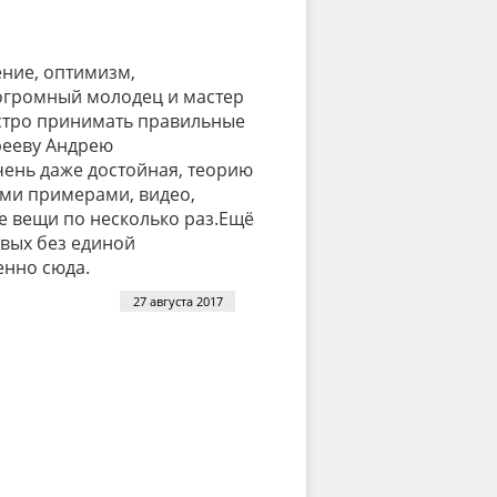
ение, оптимизм,
 огромный молодец и мастер
ыстро принимать правильные
рееву Андрею
чень даже достойная, теорию
ыми примерами, видео,
е вещи по несколько раз.Ещё
рвых без единой
енно сюда.
27 августа 2017