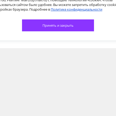
100, Рейтинг Mail (top.mail.ru) с помощью технологии «cookie», чтобы
ьзоваться сайтом было удобнее. Вы можете запретить обработку cooki
тройках браузера. Подробнее в
Политике конфиденциальности
Принять и закрыть
КАК НАС НАЙТИ
ле
Ленинский пр., 2-4
пр-т Мира, 84, 2
ул. 
этаж, офис 25 (в ТЦ
(ори
"Парковый")
Лен
на)